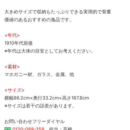
大きめサイズで収納もたっぷりできる実用的で骨董
価値のあるおすすめの逸品です。
<
年代
>
1910年代前後
※年代は大体の目安としてお考えください。
<
素材
>
マホガニー材、ガラス、金属、他
<
サイズ
>
横幅86.2cm×奥行33.2cm×高さ167.8cm
※サイズは若干の誤差があります。
お問い合わせフリーダイヤル
0120-088-258
担当：高橋