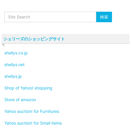
シェリーズのショッピングサイト
shellys.co.jp
shellys.net
shellys.jp
Shop of Yahoo! shopping
Store of amazon
Yahoo auction! for Furnitures
Yahoo auction! for Small items