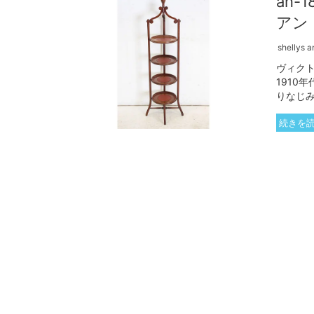
an
アン
shellys a
ヴィク
1910
りなじみ
続きを