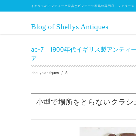
イギリスのアンティーク家具とビンテージ家具の専門店 シェリーズ
Blog of Shellys Antiques
HOME
チェア・椅子・ベンチ
アームチェア
コーナー
ac-7 1900年代イギリス製アン
ア
shellys antiques
8
小型で場所をとらないクラシ