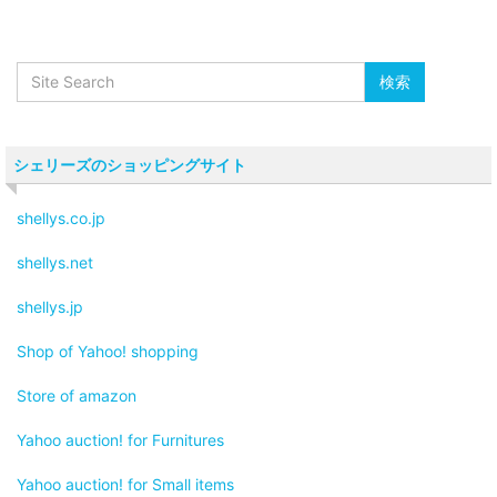
シェリーズのショッピングサイト
shellys.co.jp
shellys.net
shellys.jp
Shop of Yahoo! shopping
Store of amazon
Yahoo auction! for Furnitures
Yahoo auction! for Small items