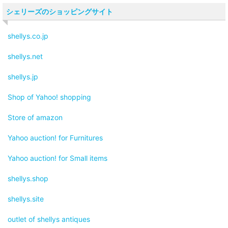
シェリーズのショッピングサイト
shellys.co.jp
shellys.net
shellys.jp
Shop of Yahoo! shopping
Store of amazon
Yahoo auction! for Furnitures
Yahoo auction! for Small items
shellys.shop
shellys.site
outlet of shellys antiques