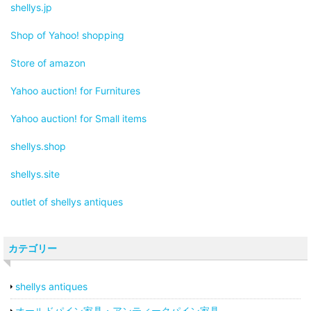
shellys.jp
Shop of Yahoo! shopping
Store of amazon
Yahoo auction! for Furnitures
Yahoo auction! for Small items
shellys.shop
shellys.site
outlet of shellys antiques
カテゴリー
shellys antiques
オールドパイン家具・アンティークパイン家具